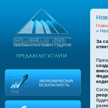
Нов
Главн
« На
За с
отве
През
соз
внес
Фед
ЭКОНОМИЧЕСКАЯ
коде
БЕЗОПАСНОСТЬ
Согл
реор
буде
разм