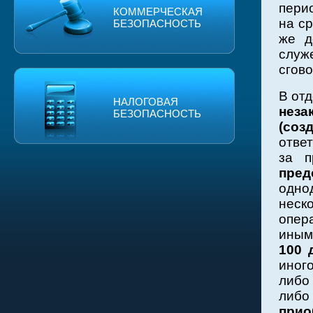
пери
КОММЕРЧЕСКАЯ
на с
БЕЗОПАСНОСТЬ
же д
служ
сгово
В отд
НАЛОГОВАЯ
неза
БЕЗОПАСНОСТЬ
(соз
отве
за п
пред
одно
неск
опер
иным
100 
иног
либо
либо
прио