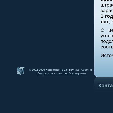
штра
зара
1 год
лет
,
С це
уго
подс
соот
Исто
© 2002-2026 Консалтинговая группа "Ареопаг"
Разработка сайтов Мегагрупп
Конт