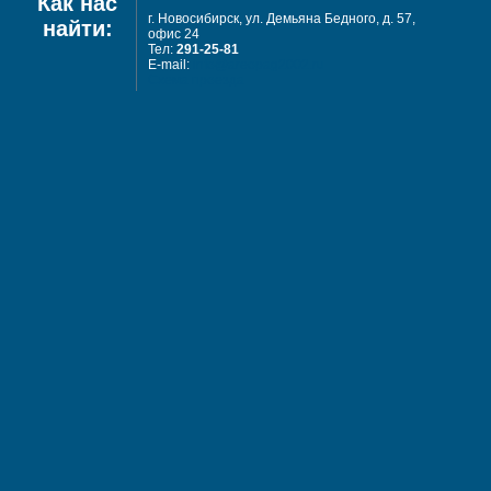
Как нас
г. Новосибирск, ул. Демьяна Бедного, д. 57,
найти:
офис 24
Тел:
291-25-81
E-mail:
info@areopag2002.ru
Схема проезда