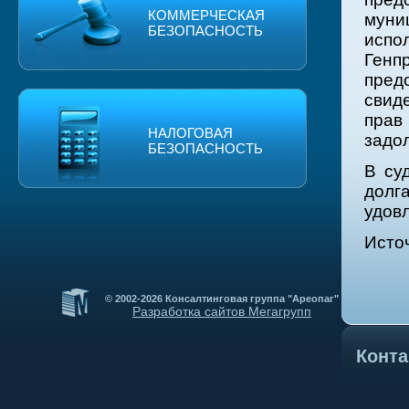
КОММЕРЧЕСКАЯ
муни
БЕЗОПАСНОСТЬ
испо
Генп
пре
свид
прав
НАЛОГОВАЯ
задо
БЕЗОПАСНОСТЬ
В су
дол
удовл
Исто
© 2002-2026 Консалтинговая группа "Ареопаг"
Разработка сайтов Мегагрупп
Конт