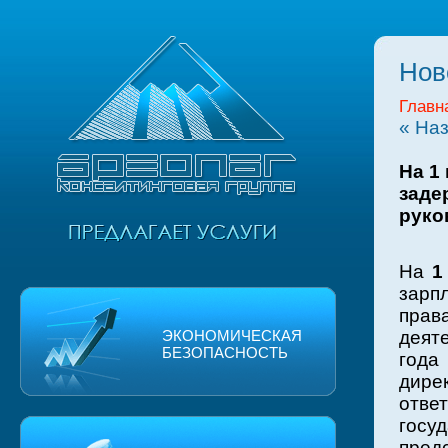
Нов
Главн
« На
На 1
заде
руко
На
1
зарп
прав
ЭКОНОМИЧЕСКАЯ
деят
БЕЗОПАСНОСТЬ
года
дире
отв
госу
пред