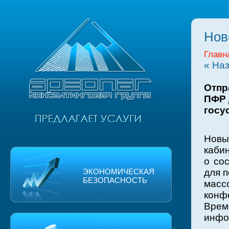
Нов
Главн
« На
Отпр
ПФР 
госу
Новы
кабин
о со
ЭКОНОМИЧЕСКАЯ
для 
БЕЗОПАСНОСТЬ
мас
конф
Вре
инфо