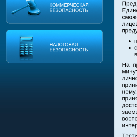
Пред
КОММЕРЧЕСКАЯ
Един
БЕЗОПАСНОСТЬ
смож
лице
преду
НАЛОГОВАЯ
БЕЗОПАСНОСТЬ
На п
мину
лично
прин
нему
прин
дост
заем
воспо
инте
Тест