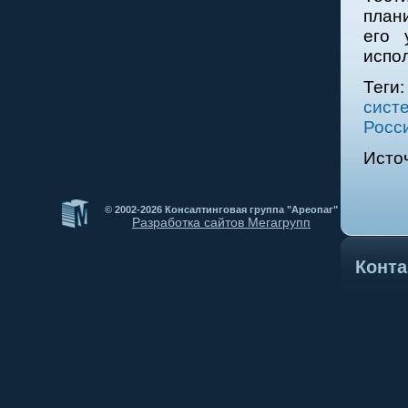
плани
его 
испо
Те
сист
Росс
Исто
© 2002-2026 Консалтинговая группа "Ареопаг"
Разработка сайтов Мегагрупп
Конт