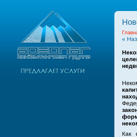
Нов
Главн
« На
Неко
целе
недв
Неко
кап
нахо
Феде
зако
фор
неко
Как 