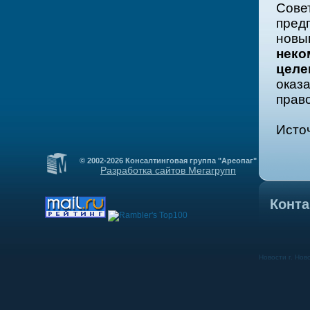
Сов
пред
новы
нек
целе
оказ
прав
Исто
© 2002-2026 Консалтинговая группа "Ареопаг"
Разработка сайтов Мегагрупп
Конта
Новости г. Нов