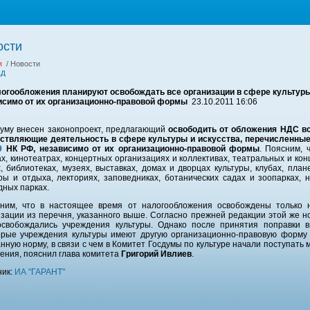
ости
я
/ Новости
ад
логообложения планируют освобождать все организации в сфере культуры
исимо от их организационно-правовой формы
23.10.2011 16:06
думу внесен законопроект, предлагающий
освободить от обложения НДС вс
ствляющие деятельность в сфере культуры и искусства, перечисленные в
9
НК РФ, независимо от их организационно-правовой формы
. Поясним, 
х, кинотеатрах, концертных организациях и коллективах, театральных и кон
, библиотеках, музеях, выставках, домах и дворцах культуры, клубах, план
уры и отдыха, лекториях, заповедниках, ботанических садах и зоопарках,
дных парках.
ним, что в настоящее время от налогообложения освобождены только 
изации из перечня, указанного выше. Согласно прежней редакции этой же 
свобождались учреждения культуры. Однако после принятия поправки в
орые учреждения культуры имеют другую организационно-правовую форму
нную норму, в связи с чем в Комитет Госдумы по культуре начали поступать
ения, пояснил глава комитета
Григорий Ивлиев
.
ник:
ИА "ГАРАНТ"