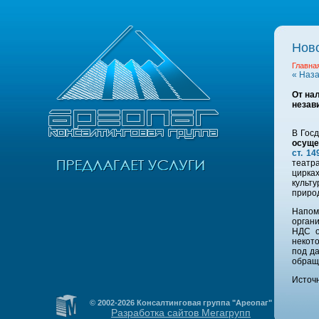
Нов
Главна
« Наз
От на
незав
В Гос
осуще
ст. 14
театра
цирках
культ
приро
Напом
орган
НДС о
некот
под да
обращ
Источ
© 2002-2026 Консалтинговая группа "Ареопаг"
Разработка сайтов Мегагрупп