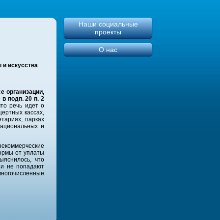
Наши социальные
проекты
О нас
 и искусства
е организации,
 подп. 20 п. 2
что речь идет о
цертных кассах,
етариях, парках
 национальных и
некоммерческие
нормы от уплаты
ыяснилось, что
 и не попадают
 многочисленные