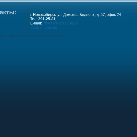
акты:
г. Новосибирск, ул. Демьяна Бедного , д. 57, офис 24
Тел:
291-25-81
E-mail:
info@areopag2002.ru
Схема проезда
овосибирск Консалтинговая группа Ареопаг