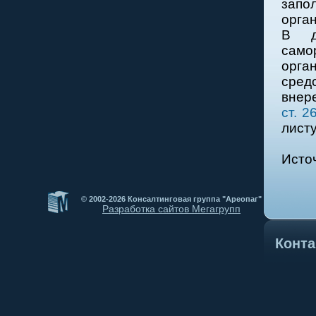
запо
орган
В д
само
орга
сре
внер
ст. 2
листу
Исто
© 2002-2026 Консалтинговая группа "Ареопаг"
Разработка сайтов Мегагрупп
Конт