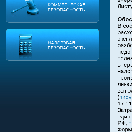
КОММЕРЧЕСКАЯ
Листу
БЕЗОПАСНОСТЬ
Обос
В со
расх
эксп
НАЛОГОВАЯ
разб
БЕЗОПАСНОСТЬ
недо
поле
вне
нало
прои
ликв
выпо
(
пис
17.0
Затр
един
РФ,
п
Форм