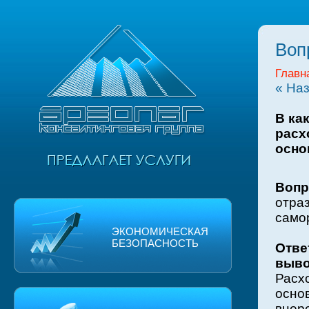
Воп
Главн
« На
В ка
расх
осно
Вопр
отр
само
ЭКОНОМИЧЕСКАЯ
БЕЗОПАСНОСТЬ
Отве
выво
Расх
осн
внер