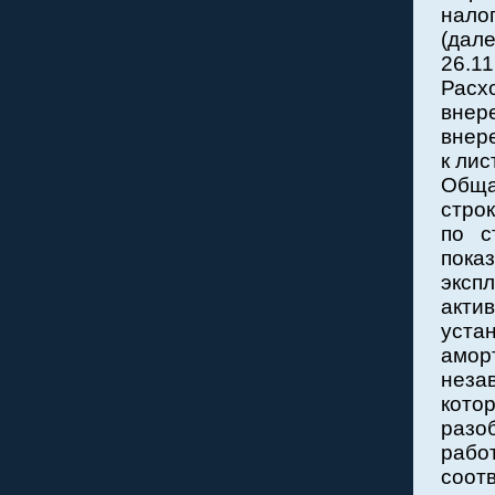
нало
(дал
26.1
Расх
внер
внер
к лис
Обща
строк
по с
пок
эксп
акти
уст
амор
неза
кото
разо
рабо
соот