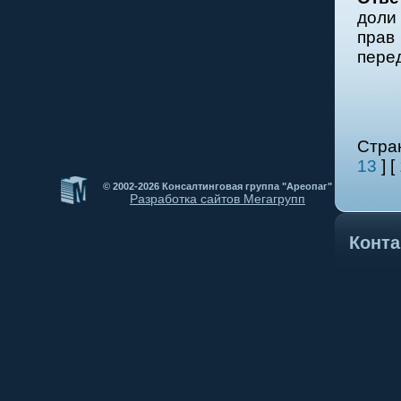
доли
прав
пере
Стра
13
] [
© 2002-2026 Консалтинговая группа "Ареопаг"
Разработка сайтов Мегагрупп
Конт