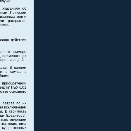
случае.
о Указаниям об
нным Приказом
лизингодателя и
ежит раскрытию
изинга:
конца действия
данном примере
й, применяющих
 организацией.
ходы. В данном
ак в случае с
блеме.
и приобретении
едств" ПБУ 6/01
естве основного
и затрат по их
 за исключением
а. В стоимость
цу (кредитору),
зготовлением
тва, подготовка
 существенных