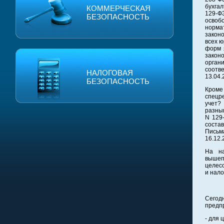
бухгал
КОММЕРЧЕСКАЯ
129-ФЗ
БЕЗОПАСНОСТЬ
освоб
норма
законо
всех 
форм 
закон
орган
соотв
НАЛОГОВАЯ
13.04.
БЕЗОПАСНОСТЬ
Кроме
спецре
учет?
разным
N 129-
соста
Письм
16.12.
На на
выше
целесо
и нало
Сегод
предпр
- для 