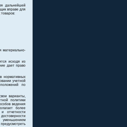
ля дальнейшей
щик вправе для
 товаров:
я материально-
ится исходя из
ние дает право
 в нормативных
овании учетной
 положений по
свои варианты,
тной политики
особов ведения
олагает более
 и отчетности
достоверности
с уменьшением
 предусмотреть