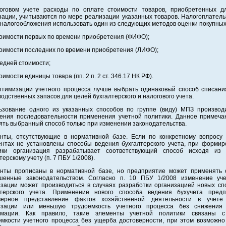
оговом учете расходы по оплате стоимости товаров, приобретенных д
зации, учитываются по мере реализации указанных товаров. Налогоплатель
 налогообложения использовать один из следующих методов оценки покупных
тоимости первых по времени приобретения (ФИФО);
тоимости последних по времени приобретения (ЛИФО);
редней стоимости;
тоимости единицы товара (пп. 2 п. 2 ст. 346.17 НК РФ).
птимизации учетного процесса лучше выбрать одинаковый способ списани
одственных запасов для целей бухгалтерского и налогового учета.
ьзование одного из указанных способов по группе (виду) МПЗ производ
ения последовательности применения учетной политики. Данное примеча
ять выбранный способ только при изменении законодательства.
нты, отсутствующие в нормативной базе. Если по конкретному вопросу
ентах не установлены способы ведения бухгалтерского учета, при формир
ики организация разрабатывает соответствующий способ исходя из
терскому учету (п. 7 ПБУ 1/2008).
нты прописаны в нормативной базе, но предприятие может применять 
шенные законодательством. Согласно п. 10 ПБУ 1/2008 изменение уче
изации может производиться в случаях разработки организацией новых сп
лтерского учета. Применение нового способа ведения бухучета предп
верное представление фактов хозяйственной деятельности в учете
изации или меньшую трудоемкость учетного процесса без снижения 
мации. Как правило, такие элементы учетной политики связаны 
емкости учетного процесса без ущерба достоверности, при этом возможно