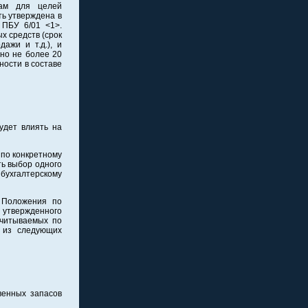
вам для целей
ть утверждена в
 ПБУ 6/01 <1>.
х средств (срок
ажи и т.д.), и
 но не более 20
ности в составе
удет влиять на
 по конкретному
ть выбор одного
 бухгалтерскому
 Положения по
 утвержденного
учитываемых по
 из следующих
венных запасов