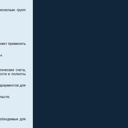
есколько групп
может применять
ы.
тические счета,
ости и полноты
 документов для
льств;
еобходимые для