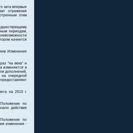
о акта впервые
акт отражения
мотренным этим
едшествующему
тным периодам,
 невозможности
отором начнется
ием. Изменения
раз "на века" и
на изменяется в
или дополнений,
у на очередной
 предоставляют
ета на 2010 г.
 Положение по
ачало действия
 Положение по
вия изменения -