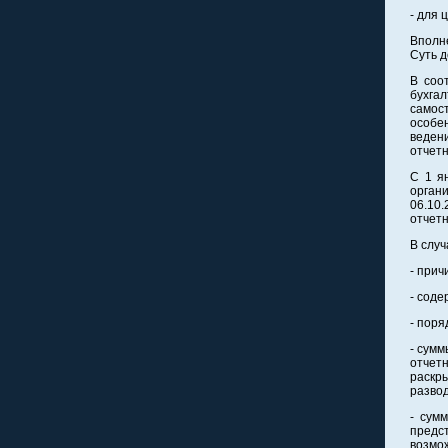
- для 
Вполне
Суть д
В соот
бухга
самост
особе
ведени
отчетн
С 1 я
орган
06.10
отчетн
В слу
- прич
- соде
- поря
- сумм
отчет
раскр
развод
- сум
предс
возмо