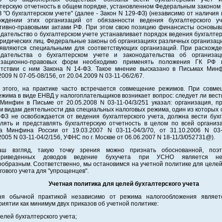
терскую отчетность в общем порядке, установленном Федеральным законом 
 "О бухгалтерском учете" (далее - Закон N 129-ФЗ) (независимо от наличия
ождении этих организаций от обязанности ведения бухгалтерского у
тивно-правовыми актами РФ. При этом свою позицию финансисты основыва
дательство о бухгалтерском учете устанавливает порядок ведения бухгалтер
юридических лиц. Федеральные законы об организациях различных организа
являются специальными для соответствующих организаций. При расхожд
одательства о бухгалтерском учете и законодательства об организац
изационно-правовых форм необходимо применять положения ГК РФ 
етствии с ним Закона N 14-ФЗ. Такое мнение высказано в Письмах Мин
2009 N 07-05-08/156, от 20.04.2009 N 03-11-06/2/67.
 этого, на практике часто встречается совмещение режимов. При сов
жима в виде ЕНВД у налогоплательщиков возникает вопрос: следует ли вест
 Минфин в Письме от 20.05.2008 N 03-11-04/3/251 указал: организация, 
 видам деятельности два специальных налоговых режима, один из которых 
ФЗ не освобождается от ведения бухгалтерского учета, должна вести бухг
влять и представлять бухгалтерскую отчетность в целом по всей организа
а Минфина России от 19.03.2007 N 03-11-04/3/70, от 31.10.2006 N 03-1
2005 N 03-11-04/2/156, УФНС по г. Москве от 06.06.2007 N 18-11/3/052731@).
ш взгляд, такую точку зрения можно признать обоснованной, поэ
приведенных доводов ведение бухучета при УСНО является н
образным. Соответственно, мы остановимся на учетной политике для целей
гового учета для "упрощенцев".
Учетная политика для целей бухгалтерского учета
ня обычной практикой независимо от режима налогообложения являет
иятии как минимум двух приказов об учетной политике:
целей бухгалтерского учета;