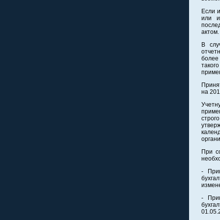
Если 
или и
после
актом.
В слу
отчет
более
такого
приме
Приня
на 201
Учетн
примен
строго
утвер
кален
органи
При с
необх
- При
бухга
измене
- При
бухгал
01.05.