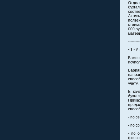
Отдел
бухгал
соотв
Активы
полез
стоимо
000 ру
матер
---------
<1> У
Важно
исчис
Вариа
напра
способ
учету.
В кач
бухга
Прика
прода
способ
- по с
- по с
- по 
(спос