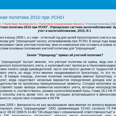
ная политика 2010 при УСНО
я
/
Налоговая безопасность
/
Налоговое планирование бизнеса
/ Учетная политика 20
етная политика-2010 при УСНО". Упрощенная система налогообложения: б
учет и налогообложение, 2010, N 1
л к концу 2009 г., а с ним - отчетный год для целей бухгалтерского учета и 
вному для "упрощенцев" налогу, уплачиваемому при УСНО. В конце года каж
атривает свою учетную политику: внести изменения или оставить в новом год
отрим основные положения учетной политики для "упрощенцев".
Зачем "Упрощенцу" приказ об учетной политике?
 "упрощенцев" бытует мнение, что учетная политика не нужна, ведь они 
енного бухгалтерского учета, а налоговый учет прописан в Налоговом кодекс
жно понять среди руководителей: часто они просто далеки от трудностей б
ового учета, но когда этого мнения придерживаются бухгалтеры, то это п
но. В первую очередь, учетная политика необходима именно бухгалтеру, ч
 учет, когда существует несколько вариантов определения доходов или р
одательстве не прописаны принципиальные моменты. Сегодня налоговое за
ставляет право выбора элементов налогового учета, которые непосредств
ование и, соответственно, размер налогооблагаемой базы. Глава 26.2 НК 
е способы учета, кроме того, не все ситуации, встречающиеся в финансов
ьности, нашли свое отражение в НК РФ.
ние 2009 г. финансисты не раз высказывали свое мнение по вопросу веден
лтерского учета "упрощенцами": ООО, применяющие УСНО, согласно ГК Р
м от 08.02.1998 N 14-ФЗ "Об обществах с ограниченной ответственностью" и 
З "Об акционерных обществах" обязаны вести бухгалтерский учет и