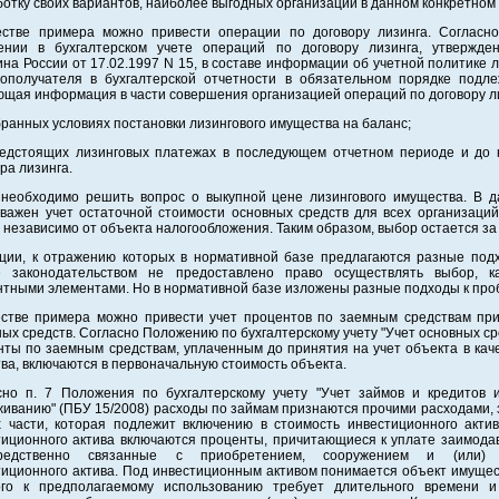
отку своих вариантов, наиболее выгодных организации в данном конкретном 
естве примера можно привести операции по договору лизинга. Согласн
ении в бухгалтерском учете операций по договору лизинга, утвержде
а России от 17.02.1997 N 15, в составе информации об учетной политике 
гополучателя в бухгалтерской отчетности в обязательном порядке подл
ющая информация в части совершения организацией операций по договору л
бранных условиях постановки лизингового имущества на баланс;
редстоящих лизинговых платежах в последующем отчетном периоде и до 
ра лизинга.
 необходимо решить вопрос о выкупной цене лизингового имущества. В 
 важен учет остаточной стоимости основных средств для всех организаци
независимо от объекта налогообложения. Таким образом, выбор остается за
ции, к отражению которых в нормативной базе предлагаются разные под
е законодательством не предоставлено право осуществлять выбор, к
нтными элементами. Но в нормативной базе изложены разные подходы к про
естве примера можно привести учет процентов по заемным средствам пр
ых средств. Согласно Положению по бухгалтерскому учету "Учет основных ср
нты по заемным средствам, уплаченным до принятия на учет объекта в кач
ва, включаются в первоначальную стоимость объекта.
сно п. 7 Положения по бухгалтерскому учету "Учет займов и кредитов 
живанию" (ПБУ 15/2008) расходы по займам признаются прочими расходами,
х части, которая подлежит включению в стоимость инвестиционного актив
тиционного актива включаются проценты, причитающиеся к уплате заимодав
редственно связанные с приобретением, сооружением и (или) и
тиционного актива. Под инвестиционным активом понимается объект имущес
ого к предполагаемому использованию требует длительного времени и