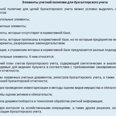
Элементы учетной политики для бухгалтерского учета
тной политике для целей бухгалтерского учета можно условно выделить н
нтов:
зательные элементы;
иантные элементы;
енты, которые отсутствуют в нормативной базе;
енты, которые прописаны в нормативной базе, но по которым предприятие 
варианты, разрешенные законодательством;
ации, к отражению которых в нормативной базе предлагаются разные подход
тельные элементы. К ним относятся:
чий план счетов бухгалтерского учета, содержащий синтетические и анали
одимые для ведения бухучета в соответствии с требованиями своевременн
и отчетности;
ы первичных учетных документов, регистров бухгалтерского учета, а также
нней бухгалтерской отчетности;
док проведения инвентаризации и методы оценки видов имущества и обязате
обы оценки активов и обязательств;
ила документооборота и технология обработки учетной информации;
ядок контроля за хозяйственными операциями, а также другие решения, н
зации бухгалтерского учета.