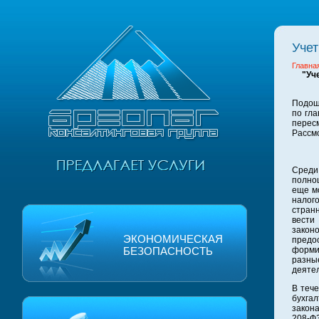
Учет
Главна
"Уч
Подоше
по гла
пересм
Рассм
Среди
полноц
еще мо
налог
стран
вести
закон
ЭКОНОМИЧЕСКАЯ
предо
БЕЗОПАСНОСТЬ
формир
разны
деятел
В тече
бухга
закона
208-Ф