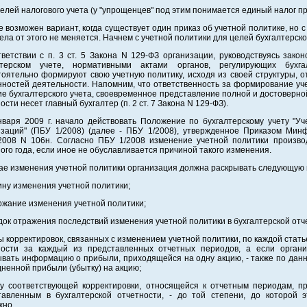
целей налогового учета (у "упрощенцев" под этим понимается единый налог п
 возможен вариант, когда существует один приказ об учетной политике, но 
ела от этого не меняется. Начнем с учетной политики для целей бухгалтерско
ветствии с п. 3 ст. 5 Закона N 129-ФЗ организации, руководствуясь зако
лтерском учете, нормативными актами органов, регулирующих бухгал
оятельно формируют свою учетную политику, исходя из своей структуры, о
нностей деятельности. Напомним, что ответственность за формирование уч
е бухгалтерского учета, своевременное представление полной и достоверно
ости несет главный бухгалтер (п. 2 ст. 7 Закона N 129-ФЗ).
нваря 2009 г. начало действовать Положение по бухгалтерскому учету "Уч
изаций" (ПБУ 1/2008) (далее - ПБУ 1/2008), утвержденное Приказом Мин
.2008 N 106н. Согласно ПБУ 1/2008 изменение учетной политики произво
ого года, если иное не обуславливается причиной такого изменения.
чае изменения учетной политики организация должна раскрывать следующу
ину изменения учетной политики;
ржание изменения учетной политики;
док отражения последствий изменения учетной политики в бухгалтерской отч
ы корректировок, связанных с изменением учетной политики, по каждой стать
ности за каждый из представленных отчетных периодов, а если орган
ывать информацию о прибыли, приходящейся на одну акцию, - также по дан
ненной прибыли (убытку) на акцию;
му соответствующей корректировки, относящейся к отчетным периодам, 
тавленным в бухгалтерской отчетности, - до той степени, до которой э
жно.