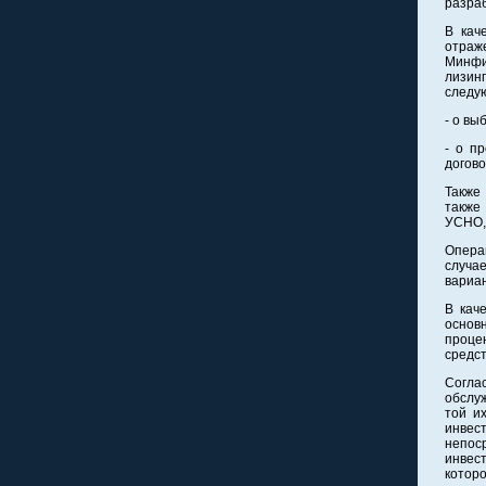
разраб
В кач
отраж
Минфин
лизин
следу
- о вы
- о п
догово
Также
также
УСНО, 
Опера
случа
вариа
В кач
основн
проце
средст
Согла
обслу
той и
инвес
непос
инвес
котор