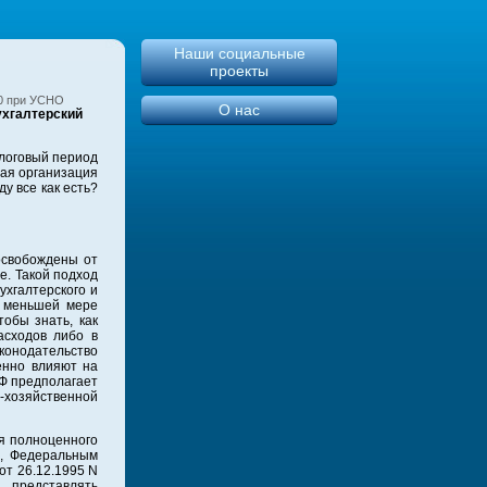
Наши социальные
проекты
10 при УСНО
О нас
ухгалтерский
налоговый период
дая организация
у все как есть?
освобождены от
е. Такой подход
ухгалтерского и
о меньшей мере
тобы знать, как
асходов либо в
конодательство
енно влияют на
РФ предполагает
о-хозяйственной
ия полноценного
Ф, Федеральным
от 26.12.1995 N
 представлять