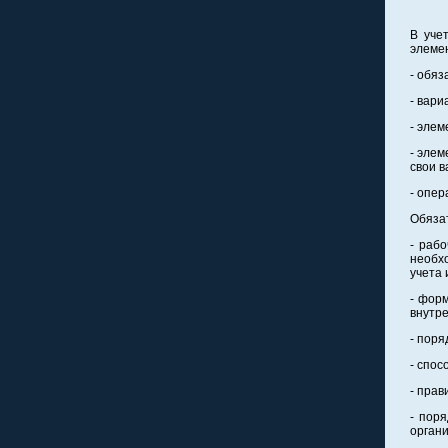
В уче
элеме
- обя
- вар
- элем
- элем
свои 
- опер
Обяза
- рабо
необх
учета 
- форм
внутре
- поря
- спос
- прав
- пор
органи