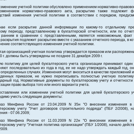
изменение учетной политики обусловлено применением нормативно-правовог
зменением нормативно-правового акта, раскрытию также подлежит ф
дствий изменения учетной политики в соответствии с порядком, предус
чае если раскрытие данной информации по какому-то отдельному пр
ному периоду, представленному в бухгалтерской отчетности, или по отче
 ранним в сравнении с представленными, является невозможным, факт
 раскрытия подлежит раскрытию вместе с указанием отчетного периода, в к
нение соответствующего изменения учетной политики.
тая организацией учетная политика утверждается приказом или распоряжен
0 г. должны быть утверждены не позднее 31 декабря 2009 г.
ую политику для целей бухгалтерского учета организации принимают один 
яют последовательно из года в год, ее не надо утверждать каждый год, о
 определенных случаях. Изменения могут вноситься в качестве приложений 
жденных приказом, не нужно переписывать полностью учетную политик
дарный год. Нормативные документы по бухгалтерскому учету и отчетности
зации право выбора того или иного варианта учета.
оставлении или изменении учетной политики для целей бухгалтерского уч
одимо учесть следующие документы:
каз Минфина России от 23.04.2009 N 35н "О внесении изменения в
лтерскому учету "Учет договоров строительного подряда" (ПБУ 2/2008), н
ния - 07.06.2009;
каз Минфина России от 11.03.2009 N 22н "О внесении изменения в
терскому учету "Учетная политика организации" (ПБУ 1/2008), начало дейст
2009.