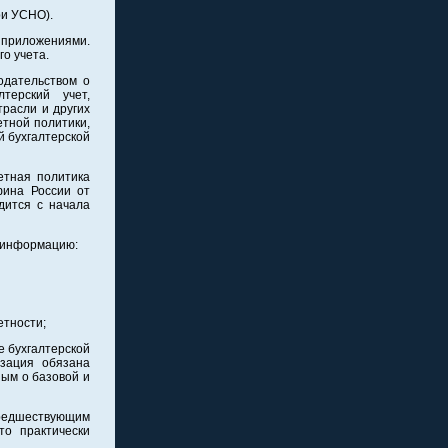
ри УСНО).
с приложениями.
го учета.
нодательством о
терский учет,
трасли и других
етной политики,
й бухгалтерской
етная политика
фина России от
дится с начала
ю информацию:
етности;
е бухгалтерской
изация обязана
ным о базовой и
предшествующим
то практически