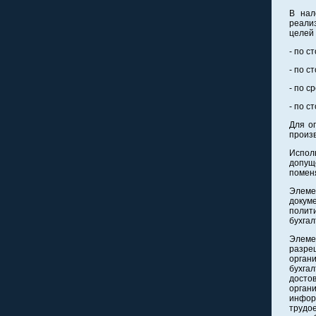
В нал
реали
целей
- по с
- по с
- по с
- по с
Для о
произв
Испол
допущ
помен
Элеме
докум
полит
бухгал
Элеме
разре
орган
бухга
досто
орган
инфор
трудо