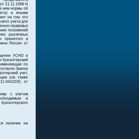
от 21.11.1996 N
 в нем нормы об
чета) и иными
ют на том, что
ского учета для
ционно-правовых
ении положений
иях различных
и принятого в
фина России от
мещении УСНО и
и бухгалтерский
применяющая по
согласно Закону
алтерский учет,
ции (см. также
1-04/2/230, от
тому с учетом
еобходимым и
 бухгалтерского
ся наличие на