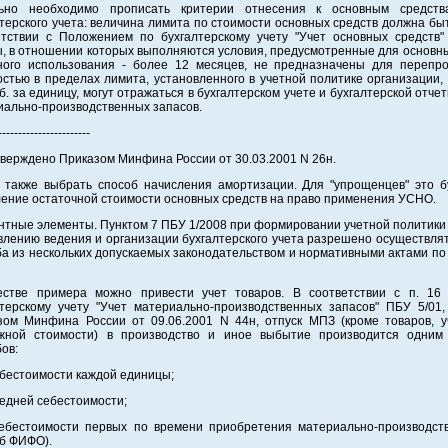
ьно необходимо прописать критерии отнесения к основным средст
терского учета: величина лимита по стоимости основных средств должна бы
етствии с Положением по бухгалтерскому учету "Учет основных средств"
, в отношении которых выполняются условия, предусмотренные для основны
ного использования - более 12 месяцев, не предназначены для перепрод
стью в пределах лимита, установленного в учетной политике организации,
б. за единицу, могут отражаться в бухгалтерском учете и бухгалтерской отчет
иально-производственных запасов.
-----------------------
тверждено Приказом Минфина России от 30.03.2001 N 26н.
 также выбрать способ начисления амортизации. Для "упрощенцев" это б
ление остаточной стоимости основных средств на право применения УСНО.
нтные элементы. Пунктом 7 ПБУ 1/2008 при формировании учетной политики
влению ведения и организации бухгалтерского учета разрешено осуществля
а из нескольких допускаемых законодательством и нормативными актами по
естве примера можно привести учет товаров. В соответствии с п. 16
лтерскому учету "Учет материально-производственных запасов" ПБУ 5/01,
зом Минфина России от 09.06.2001 N 44н, отпуск МПЗ (кроме товаров, 
жной стоимости) в производство и иное выбытие производится одним
ов:
ебестоимости каждой единицы;
редней себестоимости;
себестоимости первых по времени приобретения материально-производст
об ФИФО).