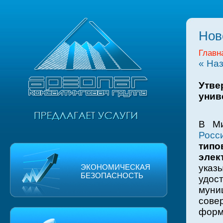
Нов
Главн
« На
Утве
унив
В Ми
Росс
тип
эле
ЭКОНОМИЧЕСКАЯ
указ
БЕЗОПАСНОСТЬ
удос
муни
сове
форм