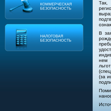
Так,
КОММЕРЧЕСКАЯ
реги
БЕЗОПАСНОСТЬ
выра
подт
озна
В за
НАЛОГОВАЯ
рожд
БЕЗОПАСНОСТЬ
пре
удо
инди
нем 
льго
(спе
(за и
подп
Поми
нанос
Исто