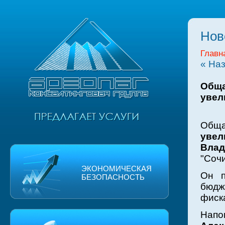
Нов
Главн
« На
Обща
увел
Обща
увел
Влад
"Сочи
ЭКОНОМИЧЕСКАЯ
Он п
БЕЗОПАСНОСТЬ
бюд
фиска
Напо