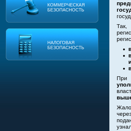
пре
КОММЕРЧЕСКАЯ
гос
БЕЗОПАСНОСТЬ
госу
Так
рег
реги
НАЛОГОВАЯ
БЕЗОПАСНОСТЬ
При
упол
влас
выше
Жало
чере
пода
узна