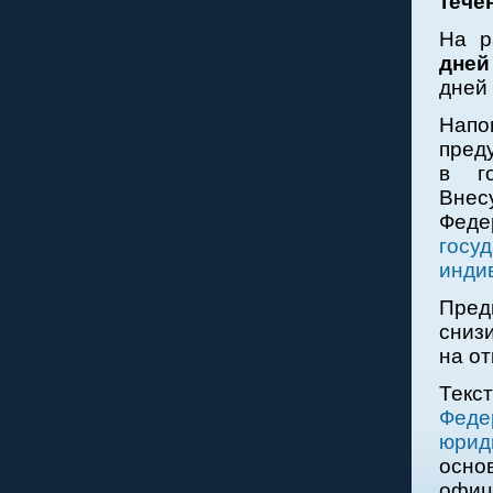
тече
На р
дней
дней
Нап
пред
в го
Вне
Феде
гос
инди
Пред
снизи
на от
Текс
Фед
юрид
осно
офиц