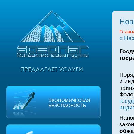
Нов
Главн
« На
Госд
госр
Поря
и ин
прин
Феде
ЭКОНОМИЧЕСКАЯ
гос
БЕЗОПАСНОСТЬ
инди
Нап
за
обж