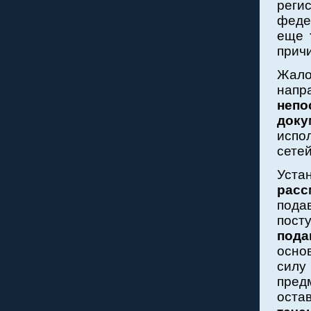
реги
феде
еще
прич
Жало
нап
непо
доку
испо
сетей
Уст
расс
под
пост
под
осно
сил
пред
оста