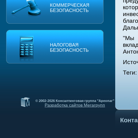
пред
КОММЕРЧЕСКАЯ
кот
БЕЗОПАСНОСТЬ
инве
благ
Дальн
"Мы
вкла
НАЛОГОВАЯ
БЕЗОПАСНОСТЬ
Анто
Исто
Теги
© 2002-2026 Консалтинговая группа "Ареопаг"
Разработка сайтов Мегагрупп
Конт