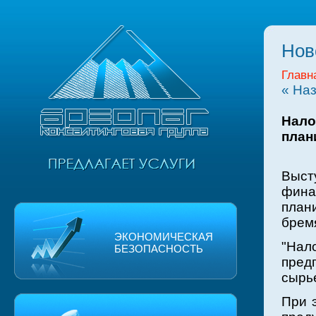
Нов
Главн
« На
Нало
план
Выс
фина
план
брем
ЭКОНОМИЧЕСКАЯ
"Нал
БЕЗОПАСНОСТЬ
пред
сырье
При 