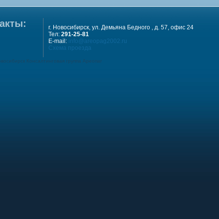
акты:
г. Новосибирск, ул. Демьяна Бедного , д. 57, офис 24
Тел:
291-25-81
E-mail:
info@areopag2002.ru
Схема проезда
овосибирск Консалтинговая группа Ареопаг