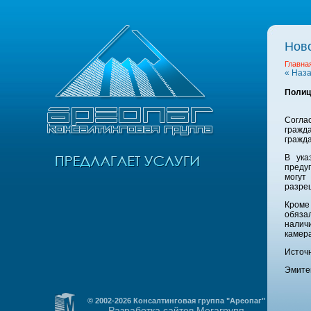
Нов
Главна
« Наз
Полиц
Согла
гражд
гражд
В ука
преду
могут
разреш
Кроме
обяза
налич
камер
Источ
Эмите
© 2002-2026 Консалтинговая группа "Ареопаг"
Разработка сайтов Мегагрупп