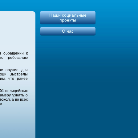
Наши социальные
проекты
О нас
ри обращении к
по требованию
ое оружие для
мощи. Выстрелы
им, что ранее
301
полицейских
амеру узнать о
токол
, а во всех
е
.