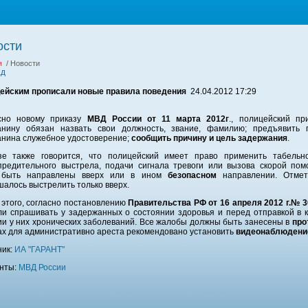
ости
я
/ Новости
ад
ейским прописали новые правила поведения
24.04.2012 17:29
сно новому приказу
МВД России от 11 марта 2012г
., полицейский п
анину обязан назвать свои должность, звание, фамилию; предъявить 
анина служебное удостоверение;
сообщить причину и цель задержания
.
зе также говорится, что полицейский имеет право применить табельн
предительного выстрела, подачи сигнала тревоги или вызова скорой по
 быть направлены вверх или в ином
безопасном
направлении. Отмет
алось выстрелить только вверх.
 этого, согласно постановлению
Правительства РФ от 16 апреля 2012 г.№ 
ли спрашивать у задержанных о состоянии здоровья и перед отправкой в к
ии у них хронических заболеваний. Все жалобы должны быть занесены в
про
ах для административно ареста рекомендовано установить
видеонаблюдени
ник:
ИА "ГАРАНТ"
нты:
МВД России