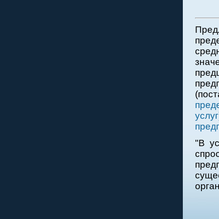
Пред
пред
сред
знач
пред
пред
(пост
пред
услу
пред
"В у
спр
пред
суще
орган