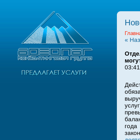
Нов
Главн
« На
Отде
могу
03:41
Дей
обяз
выру
услу
прев
бала
года
зако
деят