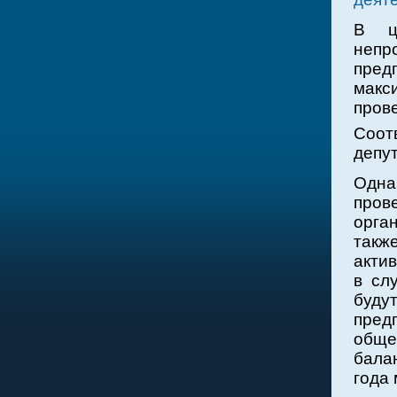
В ц
неп
пред
макс
прове
Соо
депу
Одна
пров
орга
такж
актив
в сл
буд
пред
обще
бала
года 