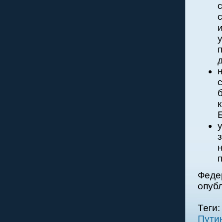
Феде
опуб
Теги
Пути