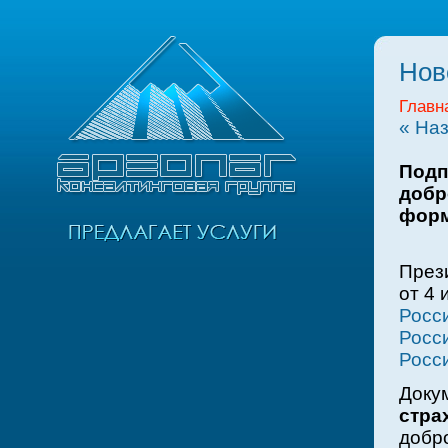
Нов
Главн
« На
Подп
добр
фор
През
от 4 
Росс
Росс
Росс
Доку
стра
добро