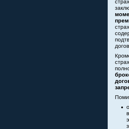
страх
закл
моме
прем
стра
соде
подт
догов
Кроме
стра
полн
брок
дого
запр
Поми