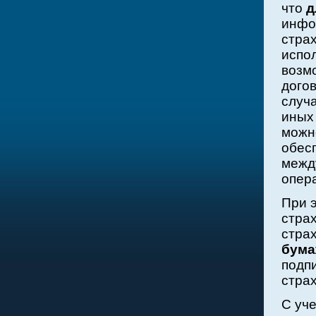
что
д
инфо
стра
испо
возм
дого
случ
иных
можн
обес
межд
опер
При 
стра
стра
бума
подп
стра
С уч