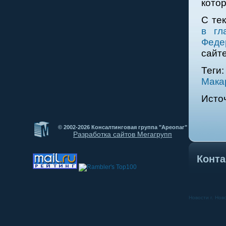
кото
С те
в гл
Феде
сайт
Теги
Мака
Исто
© 2002-2026 Консалтинговая группа "Ареопаг"
Разработка сайтов Мегагрупп
Конта
Новости г. Нов