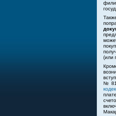
фили
госуд
Такж
по
доку
пред
може
поку
полу
(или 
Кром
возн
всту
№ 81
коде
плат
счет
вклю
Мака