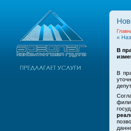
Нов
Главн
« На
В пр
изме
В пр
уточ
депу
Согл
фили
гос
реал
позв
данн